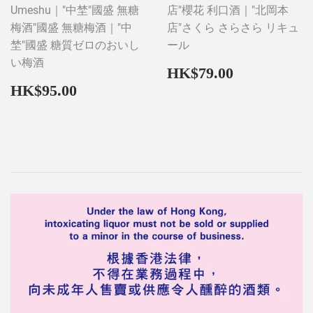
Umeshu｜"中埜"國盛 無糖
店"櫻花 利口酒｜"北岡本
梅酒"國盛 無糖梅酒｜"中
店"さくら さらさら リキュ
埜"國盛 糖質ゼロのおいし
ール
い梅酒
Regular
HK$79.0
HK$79.00
price
Regular
HK$95.00
HK$95.00
price