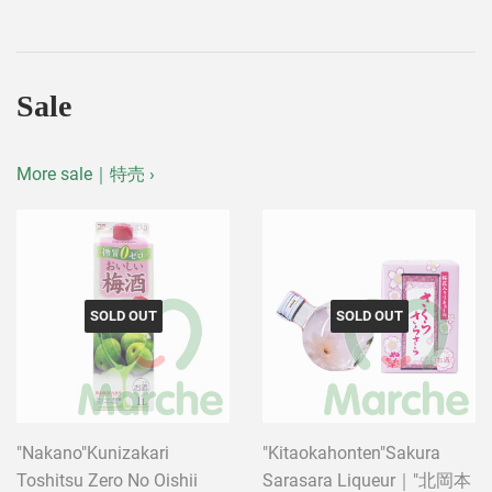
Sale
More sale｜特売 ›
SOLD OUT
SOLD OUT
"Nakano"Kunizakari
"Kitaokahonten"Sakura
Toshitsu Zero No Oishii
Sarasara Liqueur｜"北岡本