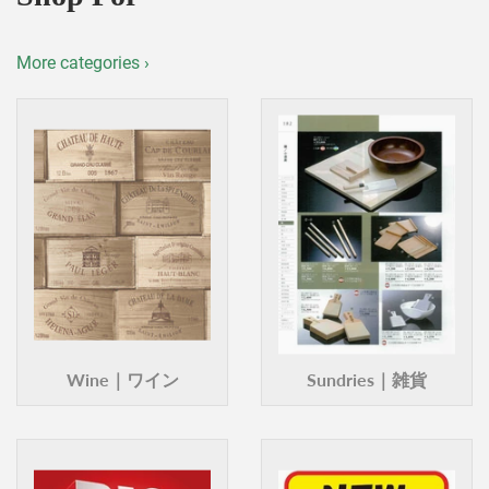
More categories ›
Wine｜ワイン
Sundries｜雑貨