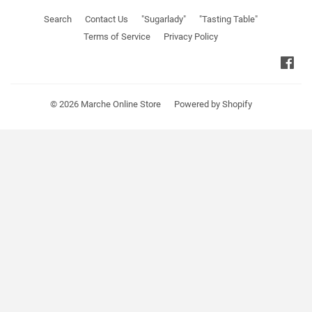
Search
Contact Us
"Sugarlady"
"Tasting Table"
Terms of Service
Privacy Policy
Fa
© 2026
Marche Online Store
Powered by Shopify