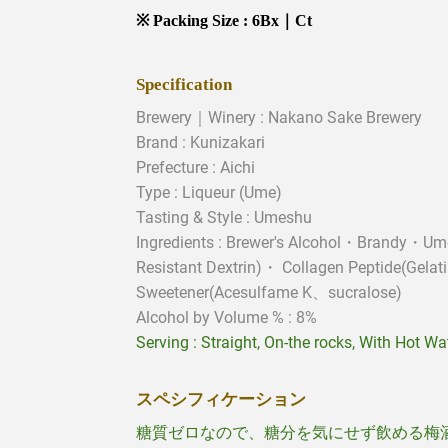
※ Packing Size : 6Bx｜Ct
Specification
Brewery｜Winery : Nakano Sake Brewery
Brand : Kunizakari
Prefecture : Aichi
Type :
Liqueur (Ume)
Tasting & Style :
Umeshu
Ingredients : Brewer's Alcohol
・Brandy・Ume・
Resistant
Dextrin)・ Collagen Peptide(Gela
Sweetener(Acesulfame K、sucralose)
Alcohol by Volume % : 8%
Serving :
Straight, On-the rocks, With Hot Wa
スペシフィケーション
糖質ゼロなので、糖分を気にせず飲める梅