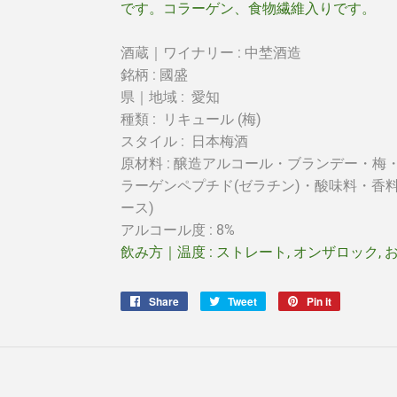
です。コラーゲン、食物繊維入りです。
酒蔵｜ワイナリー : 中埜
酒造
銘柄 : 國盛
県｜地域 :
愛知
種類 :
リキュール (梅)
スタイル :
日本梅酒
原材料 : 醸造アルコール・ブランデー・梅
ラーゲンペプチド(ゼラチン)・酸味料・香
ース)
アルコール度 : 8%
飲み方｜温度 :
ストレート, オンザロック, 
Share
Share
Tweet
Tweet
Pin it
Pin
on
on
on
Facebook
Twitter
Pinterest