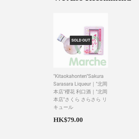
SOLD OUT
"Kitaokahonten"Sakura
Sarasara Liqueur｜"北岡
本店"櫻花 利口酒｜"北岡
本店"さくら さらさら リ
キュール
Regular
HK$79.00
HK$79.00
price