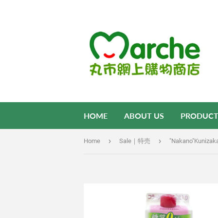
HOME
ABOUT US
PRODUCT
›
›
Home
Sale｜特売