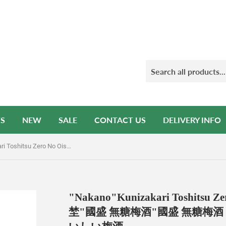
S
NEW
SALE
CONTACT US
DELIVERY INFO
"Nakano"Kunizakari Toshitsu Zero No Oishii Umeshu｜"中埜"國盛 無糖梅酒"國盛 無糖梅酒｜"中埜"國盛 糖質ゼロのおいしい梅酒
"Nakano"Kunizakari Toshitsu Z
埜"國盛 無糖梅酒"國盛 無糖梅