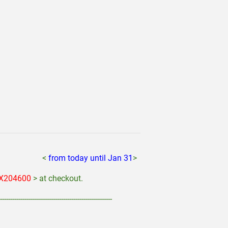
> > > > <
from today until Jan 31
>
X204600
> at checkout.
-------------------------------------------------------