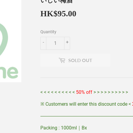
いしい梅酒
HK$95.00
HK$95.00
Quantity
-
+
SOLD OUT
< < < < < < < < < <
50% off
> > > > > > 
※ Customers will enter this discount code <
------------------------------------------------------------------------------
Packing : 1000ml｜Bx