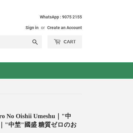
WhatsApp : 9075 2155
Sign in
or
Create an Account
Search
CART
ero No Oishii Umeshu｜"中
酒｜"中埜"國盛 糖質ゼロのお