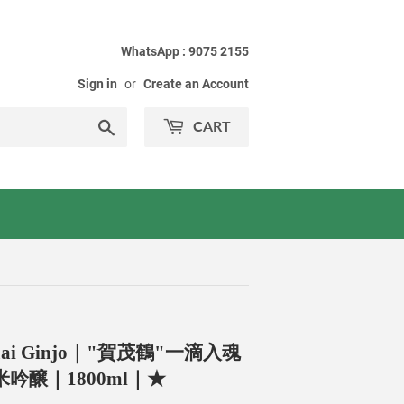
WhatsApp : 9075 2155
Sign in
or
Create an Account
Search
CART
Junmai Ginjo｜"賀茂鶴"一滴入魂
吟醸｜1800ml｜★