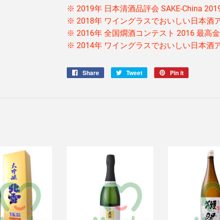
※ 2019年 日本清酒品評会 SAKE-China 20
※ 2018年 ワイングラスでおいしい日本酒ア
※ 2016年 全国燗酒コンテスト 2016 最高
※ 2014年 ワイングラスでおいしい日本酒ア
Share
Share
Tweet
Tweet
Pin it
Pin
on
on
on
Facebook
Twitter
Pinterest