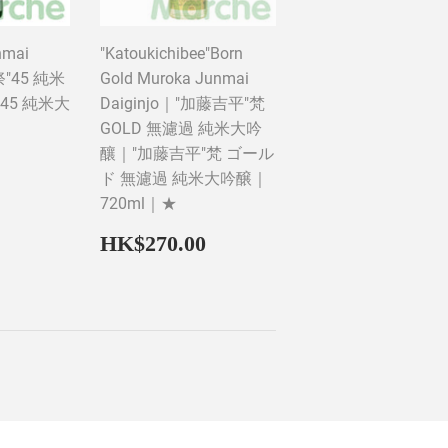
nmai
"Katoukichibee"Born
祭"45 純米
Gold Muroka Junmai
45 純米大
Daiginjo｜"加藤吉平"梵
GOLD 無濾過 純米大吟
釀｜"加藤吉平"梵 ゴール
HK$480.00
ド 無濾過 純米大吟醸｜
720ml｜★
Regular
HK$270.00
HK$270.00
price