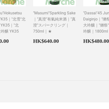
su"Hokusetsu
"Masumi"Sparkling Sake
"Dassai"45 Ju
o YK35｜"北雪"北
｜"真澄"有氣純米酒｜"真
Daiginjo｜"獺
YK35｜"北
澄"スパークリング｜
大吟釀｜"獺祭"
吟醸 YK35
750ml｜★
吟醸｜1800ml
ar
HK$900.00
Regular
HK$640.00
Regular
0.00
HK$640.00
HK$480.00
price
price
0