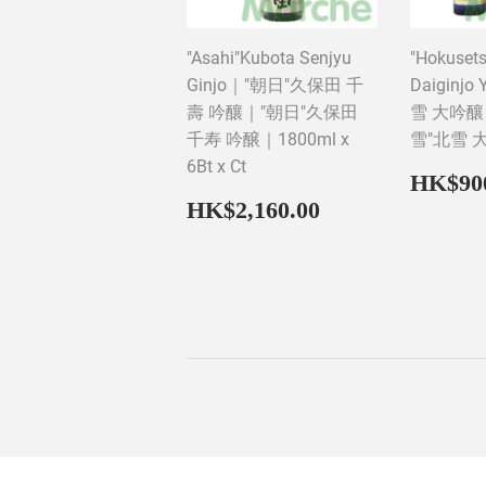
"Asahi"Kubota Senjyu
"Hokuset
Ginjo｜"朝日"久保田 千
Daiginj
壽 吟釀｜"朝日"久保田
雪 大吟釀 
千寿 吟醸｜1800ml x
雪"北雪 大
6Bt x Ct
Regul
HK$90
price
Regular
HK$2,160.0
HK$2,160.00
price