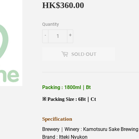
HK$360.00
HK$360.00
Quantity
-
+
SOLD OUT
Packing : 1800ml｜Bt
※ Packing Size : 6Bt｜Ct
Specification
Brewery｜Winery : Kamotsuru Sake Brewing
Brand : Itteki Nyukon