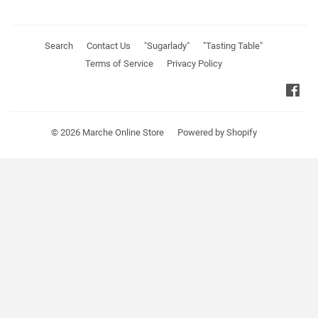
Search
Contact Us
"Sugarlady"
"Tasting Table"
Terms of Service
Privacy Policy
Fa
© 2026
Marche Online Store
Powered by Shopify