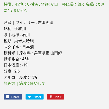
特徴。心地よい甘みと酸味が口一杯に長く続く余韻はまさ
に“うまいか”。
酒蔵｜ワイナリー : 吉田酒造
銘柄 : 手取川
県｜地域 : 石川
種類 : 純米大吟釀
スタイル : 日本酒
原料米｜原材料 : 兵庫県産 山田錦
精米歩合 : 45%
日本酒度 : -19
酸度 : 2.6
アルコール度 : 13%
飲み方｜温度 : 冷やして
Share
Share
Tweet
Tweet
Pin it
Pin
on
on
on
Facebook
Twitter
Pinterest