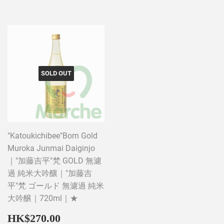
SOLD OUT
"Katoukichibee"Born Gold
Muroka Junmai Daiginjo
｜"加藤吉平"梵 GOLD 無濾
過 純米大吟釀｜"加藤吉
平"梵 ゴールド 無濾過 純米
大吟醸｜720ml｜★
Regular
HK$270.00
HK$270.00