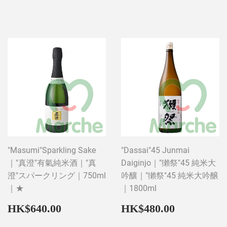
price
price
"Masumi"Sparkling Sake
"Dassai"45 Junmai
｜"真澄"有氣純米酒｜"真
Daiginjo｜"獺祭"45 純米大
澄"スパークリング｜750ml
吟釀｜"獺祭"45 純米大吟醸
｜★
｜1800ml
Regular
HK$640.00
Regular
HK$480
HK$640.00
HK$480.00
price
price