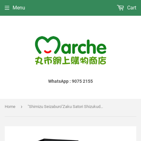
Menu
Cart
WhatsApp : 9075 2155
›
Home
"Shimizu Seizaburo"Zaku Satori Shizukudori Junmai Daiginjo｜"清水清三郎"作 大智 滴取 純米大吟釀｜"清水清三郎"作 大智 滴取り 純米大吟醸