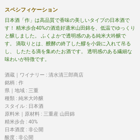
スペシフィケーション
日本酒「作」は高品質で香味の美しいタイプの日本酒で
す！ 精米歩合40%の酒造好適米山田錦を、低温でゆっくり
と醸しました。 ふくよかで透明感のある純米大吟醸で
す。 滴取りとは、醗酵の終了した醪を小袋に入れて吊る
し、 したたる滴を集めたお酒です。 透明感のある繊細な
味わいが特徴です。
酒蔵｜ワイナリー : 清水清三郎商店
銘柄 : 作
県｜地域 : 三重
種類 : 純米大吟醸
スタイル :
日本酒
原料米｜原材料 :
三重
産
山田錦
精米歩合 : 40%
日本酒度 :
非公開
酸度 :
非公開