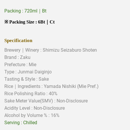
Packing : 720ml｜Bt
※ Packing Size : 6Bt｜Ct
Specification
Brewery｜Winery : Shimizu Seizaburo Shoten
Brand : Zaku
Prefecture : Mie
Type :
Junmai Daiginjo
Tasting & Style :
Sake
Rice｜Ingredients :
Yamada Nishiki (Mie Pref.)
Rice Polishing Ratio : 40%
Sake Meter Value(SMV) :
N
on-Disclosure
Acidity Level :
N
on-Disclosure
Alcohol by Volume % : 16%
Serving :
Chilled