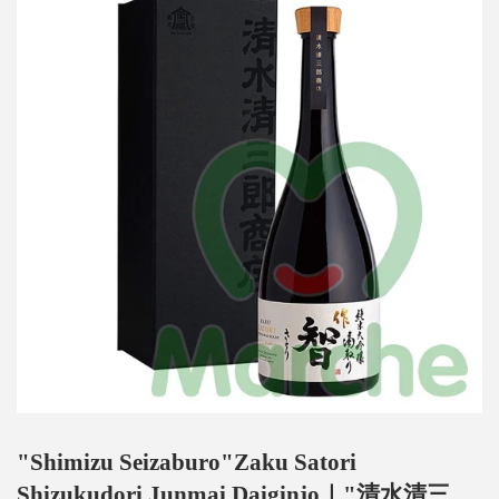
"Shimizu Seizaburo"Zaku Satori
Shizukudori Junmai Daiginjo｜"清水清三