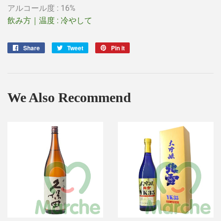
アルコール度 : 16%
飲み方｜温度 :
冷やして
Share
Share
Tweet
Tweet
Pin it
Pin
on
on
on
Facebook
Twitter
Pinterest
We Also Recommend