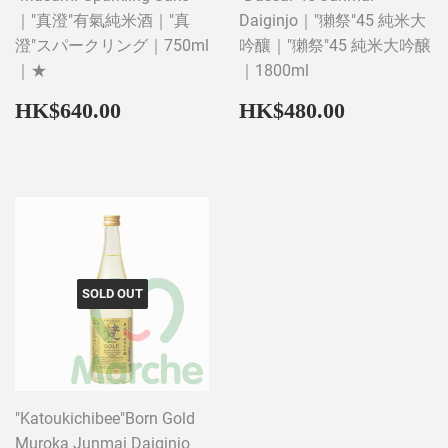
｜"真澄"有氣純米酒｜"真
Daiginjo｜"獺祭"45 純米大
澄"スパークリング｜750ml
吟釀｜"獺祭"45 純米大吟醸
｜★
｜1800ml
Regular
HK$640.00
Regular
HK$480
HK$640.00
HK$480.00
price
price
SOLD OUT
"Katoukichibee"Born Gold
Muroka Junmai Daiginjo