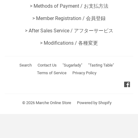
>
Methods of Payment / お支払方法
>
Member Registration / 会員登録
>
After Sales Service / アフターサービス
>
Modifications / 各種変更
Search
Contact Us
"Sugarlady"
"Tasting Table"
Terms of Service
Privacy Policy
Fa
© 2026
Marche Online Store
Powered by Shopify