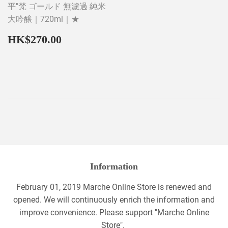
平"梵 ゴールド 無濾過 純米
大吟醸｜720ml｜★
Regular
HK$270.00
HK$270.00
price
Information
February 01, 2019 Marche Online Store is renewed and
opened. We will continuously enrich the information and
improve convenience. Please support "Marche Online
Store".