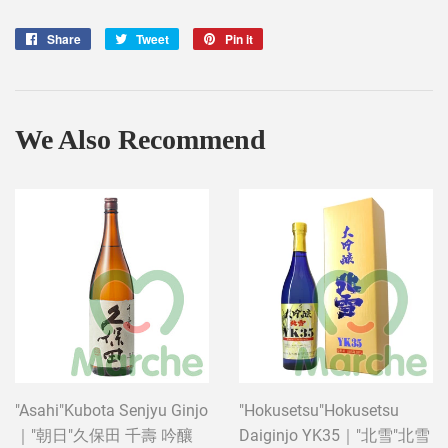
Share
Share
Tweet
Tweet
Pin it
Pin
on
on
on
Facebook
Twitter
Pinterest
We Also Recommend
"Asahi"Kubota Senjyu Ginjo
"Hokusetsu"Hokusetsu
｜"朝日"久保田 千壽 吟釀
Daiginjo YK35｜"北雪"北雪