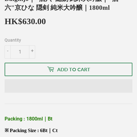
六"京ひな 隠剣 純米大吟醸｜1800ml
HK$630.00
HK$630.00
Quantity
-
+
ADD TO CART
Packing : 1800ml｜Bt
※ Packing Size : 6Bt｜Ct