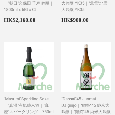
｜"朝日"久保田 千寿 吟醸｜
大吟釀 YK35｜"北雪"北雪
1800ml x 6Bt x Ct
大吟醸 YK35
Regular
HK$2,160.00
Regular
HK$900
HK$2,160.00
HK$900.00
price
price
"Masumi"Sparkling Sake
"Dassai"45 Junmai
｜"真澄"有氣純米酒｜"真
Daiginjo｜"獺祭"45 純米大
澄"スパークリング｜750ml
吟釀｜"獺祭"45 純米大吟醸