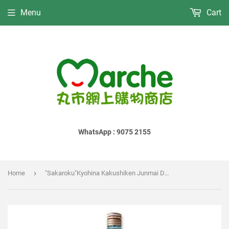
Menu
Cart
WhatsApp : 9075 2155
›
Home
"Sakaroku"Kyohina Kakushiken Junmai Daiginjo｜"酒六"隱劍 純米大吟釀｜"酒六"京ひな 隠剣 純米大吟醸｜1800ml