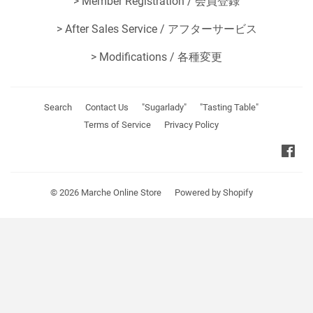
>
Member Registration / 会員登録
>
After Sales Service / アフターサービス
>
Modifications / 各種変更
Search
Contact Us
"Sugarlady"
"Tasting Table"
Terms of Service
Privacy Policy
Fa
© 2026
Marche Online Store
Powered by Shopify