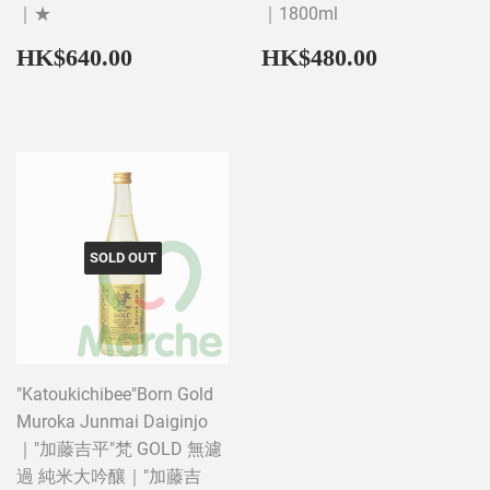
｜★
｜1800ml
Regular
HK$640.00
Regular
HK$480
HK$640.00
HK$480.00
price
price
SOLD OUT
"Katoukichibee"Born Gold
Muroka Junmai Daiginjo
｜"加藤吉平"梵 GOLD 無濾
過 純米大吟釀｜"加藤吉