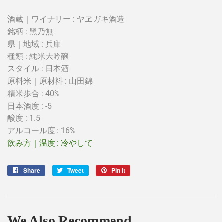
酒蔵｜ワイナリー : ヤヱガキ酒造
銘柄 : 黑乃無
県｜地域 :
兵庫
種類 : 純米大吟醸
スタイル :
日本酒
原料米｜原材料 :
山田錦
精米歩合 : 40%
日本酒度 : -5
酸度 : 1.5
アルコール度 : 16%
飲み方｜温度 :
冷やして
Share
Share
Tweet
Tweet
Pin it
Pin
on
on
on
Facebook
Twitter
Pinterest
We Also Recommend