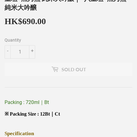
純米大吟醸
HK$690.00
HK$690.00
Quantity
-
+
SOLD OUT
Packing : 720ml｜Bt
※ Packing Size : 12Bt｜Ct
Specification