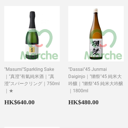
"Masumi"Sparkling Sake
"Dassai"45 Junmai
｜"真澄"有氣純米酒｜"真
Daiginjo｜"獺祭"45 純米大
澄"スパークリング｜750ml
吟釀｜"獺祭"45 純米大吟醸
｜★
｜1800ml
Regular
HK$640.00
Regular
HK$480
HK$640.00
HK$480.00
price
price