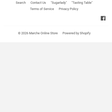
Search
Contact Us
"Sugarlady"
"Tasting Table"
Terms of Service
Privacy Policy
Fa
© 2026
Marche Online Store
Powered by Shopify