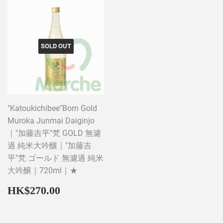
SOLD OUT
"Katoukichibee"Born Gold
Muroka Junmai Daiginjo
｜"加藤吉平"梵 GOLD 無濾
過 純米大吟釀｜"加藤吉
平"梵 ゴールド 無濾過 純米
大吟醸｜720ml｜★
Regular
HK$270.00
HK$270.00
price