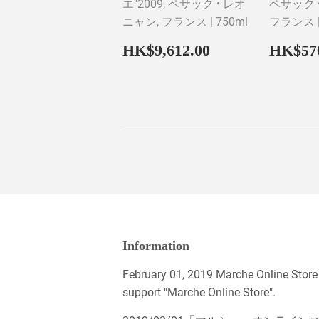
エ"2009, ペサック • レオ
ペサック 
ニャン, フランス | 750ml
フランス |
Regular
HK$9,612.0
Regul
HK$9,612.00
HK$57
price
price
Information
February 01, 2019 Marche Online Store
support "Marche Online Store".