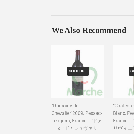
We Also Recommend
SOLD OUT
S
"Domaine de
"Château 
Chevalier"2009, Pessac-
Blanc, Pe
Léognan, France︱"ドメ
France
ーヌ • ド • シュヴァリ
リヴィエ"2