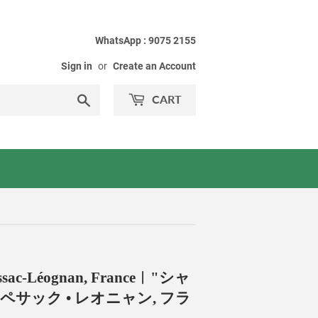
WhatsApp : 9075 2155
Sign in
or
Create an Account
Search
CART
Pessac-Léognan, France︱"シャ
, ペサック • レオニャン, フラ