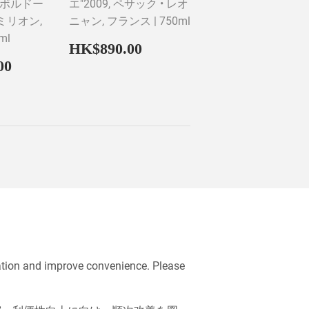
, ボルドー
エ"2009, ペサック • レオ
テミリオン,
ニャン, フランス | 750ml
ml
Regular
HK$890.00
HK$890.00
price
HK$7,344.00
00
ation and improve convenience. Please