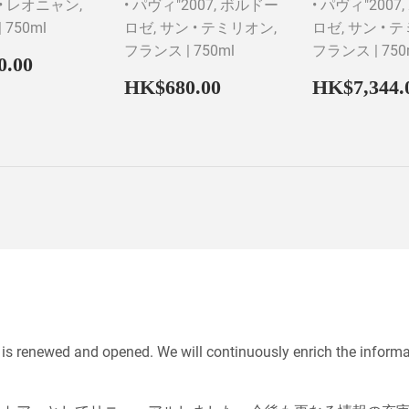
• レオニャン,
• パヴィ"2007, ボルドー
• パヴィ"2007
 750ml
ロゼ, サン • テミリオン,
ロゼ, サン • 
フランス | 750ml
フランス | 750
0
ar
HK$570.00
0.00
Regular
HK$680.00
Regular
HK$680.00
HK$7,344.
price
price
 is renewed and opened. We will continuously enrich the inform