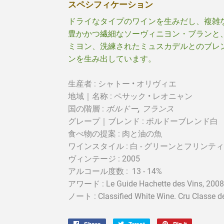
スペシフィケーション
ドライなタイプのワインを生みだし、複雑
豊かかつ繊細なソーヴィニヨン・ブランと
ミヨン、洗練されたミュスカデルとのブレ
ンを生み出しています。
生産者 : シャトー • オリヴィエ
地域｜名称 : ペサック • レオニャン
国の階​​層 :
ボルドー
, フランス
グレープ｜ブレンド :
ボルドーブレンド白
食べ物の提案 : 肉と油の魚
ワインスタイル : 白 - グリーンとフリンティ
ヴィンテージ : 2005
アルコール度数 : 13 - 14%
アワード : Le Guide Hachette des Vins, 2008:
ノート : Classified White Wine. Cru Classe de
Share
Share
Tweet
Tweet
Pin it
Pin