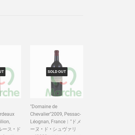
UT
SOLD OUT
"Domaine de
ordeaux
Chevalier"2009, Pessac-
lion,
Léognan, France︱"ドメ
 ルース • ド
ーヌ • ド • シュヴァリ