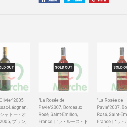
on
on
on
Facebook
Twitter
Pinterest
OLD OUT
SOLD OUT
SOLD O
Olivier"2005,
"La Rosée de
"La Rosée de
ssac-Léognan,
Pavie"2007, Bordeaux
Pavie"2007, B
︱"シャトー • オ
Rosé, Saint-Émilion,
Rosé, Saint-Émi
005, ブラン,
France︱"ラ • ルース • ド
France︱"ラ •