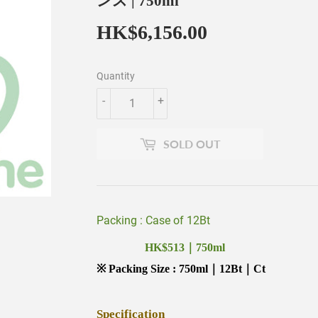
ンス | 750ml
HK$6,156.00
HK$6,156.00
Quantity
-
+
SOLD OUT
Packing : Case of 12Bt
HK$513｜750ml
※ Packing Size : 750ml｜12Bt｜Ct
Specification