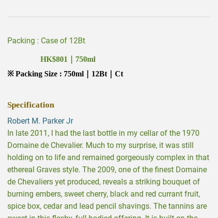
Packing : Case of 12Bt
HK$801｜750ml
※ Packing Size : 750ml｜12Bt｜Ct
Specification
Robert M. Parker Jr
In late 2011, I had the last bottle in my cellar of the 1970
Domaine de Chevalier. Much to my surprise, it was still
holding on to life and remained gorgeously complex in that
ethereal Graves style. The 2009, one of the finest Domaine
de Chevaliers yet produced, reveals a striking bouquet of
burning embers, sweet cherry, black and red currant fruit,
spice box, cedar and lead pencil shavings. The tannins are