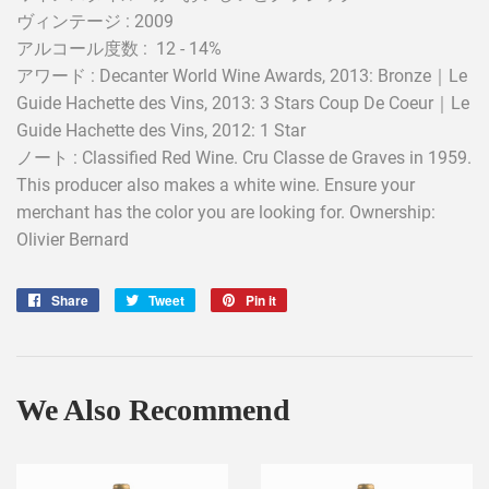
ヴィンテージ : 2009
アルコール度数 : 12 - 14%
アワード : Decanter World Wine Awards, 2013: Bronze｜Le
Guide Hachette des Vins, 2013: 3 Stars Coup De Coeur｜Le
Guide Hachette des Vins, 2012: 1 Star
ノート : Classified Red Wine. Cru Classe de Graves in 1959.
This producer also makes a white wine. Ensure your
merchant has the color you are looking for. Ownership:
Olivier Bernard
Share
Share
Tweet
Tweet
Pin it
Pin
on
on
on
Facebook
Twitter
Pinterest
We Also Recommend