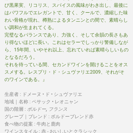
び黒果実、リコリス、スパイスの風味がわき出し、最後に
はパワフルでエレガントで、甘く、クールで、濃縮した味
わい骨格が現れ、樽熟によるタンニンとの間で、素晴らし
い調和が生まれてくる。
完璧なるパランスであり、力強く、そして余韻の長さもあ
り得ないほどに長い。これはセラーでしっかり警備しなが
ら、15年間、いやそれ以上、忘れていれば素晴らしいもの
となるだろう。
それを待っている間、セカンドワインを開けることをオス
スメする。レスプリ・ド・シュヴァリエ2009、それがそ
のワインである。』
生産者 : ドメーヌ • ド • シュヴァリエ
地域｜名称 : ペサック • レオニャン
国の階​​層 :
ボルドー
, フランス
グレープ｜ブレンド :
ボルドーブレンド赤
食べ物の提案 : 牛肉と鹿肉
ワインスタイル : 赤 - おいしいとクラシック