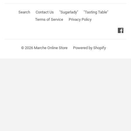
Search
Contact Us
"Sugarlady"
"Tasting Table"
Terms of Service
Privacy Policy
Fa
© 2026
Marche Online Store
Powered by Shopify