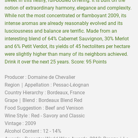
sweet in this fleshy, full-bodied offering. It is built on the
notion of extraordinary harmony, elegance and complexity.
While not the most concentrated or flamboyant 2009, its
intense aromas are already reasonably evolved and its
lusciousness and balance are terrific. Made from an
interesting blend of 64% Cabernet Sauvignon, 30% Merlot
and 6% Petit Verdot, its yields of 45 hectoliters per hectare
were slightly higher than many of its neighbors achieved.
Drink it over the next 25 years.
Score: 95 Points
Producer : Domaine de Chevalier
Region｜Appellation : Pessac-Léognan
Country Hierarchy : Bordeaux, France
Grape｜Blend : Bordeaux Blend Red
Food Suggestion : Beef and Venison
Wine Style : Red - Savory and Classic
Vintage : 2009
Alcohol Content : 12 - 14%