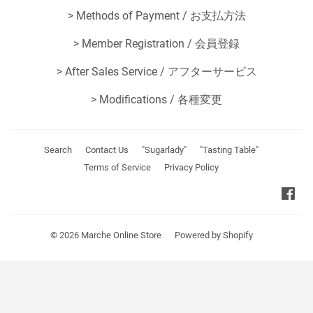
>
Methods of Payment / お支払方法
>
Member Registration / 会員登録
>
After Sales Service / アフターサービス
>
Modifications / 各種変更
Search
Contact Us
"Sugarlady"
"Tasting Table"
Terms of Service
Privacy Policy
Fa
© 2026
Marche Online Store
Powered by Shopify