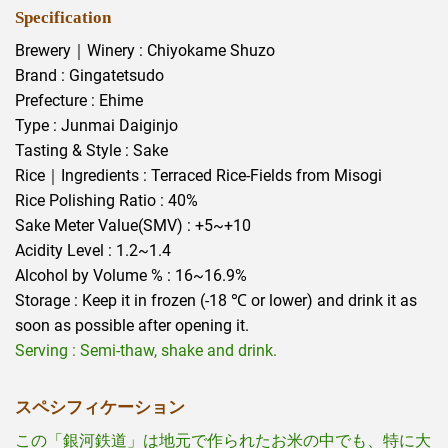
Specification
Brewery｜Winery : Chiyokame Shuzo
Brand : Gingatetsudo
Prefecture : Ehime
Type : Junmai Daiginjo
Tasting & Style : Sake
Rice｜Ingredients : Terraced Rice-Fields from Misogi
Rice Polishing Ratio : 40%
Sake Meter Value(SMV) : +5~+10
Acidity Level : 1.2~1.4
Alcohol by Volume % : 16~16.9%
Storage : Keep it in frozen (-18 ℃ or lower) and drink it as
soon as possible after opening it.
Serving : Semi-thaw, shake and drink.
スペシフィケーション
この「銀河鉄道」は地元で作られたお米の中でも、特に大