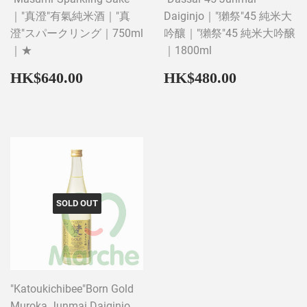
｜"真澄"有氣純米酒｜"真
Daiginjo｜"獺祭"45 純米大
澄"スパークリング｜750ml
吟釀｜"獺祭"45 純米大吟醸
｜★
｜1800ml
Regular
HK$640.00
Regular
HK$480
HK$640.00
HK$480.00
price
price
SOLD OUT
"Katoukichibee"Born Gold
Muroka Junmai Daiginjo