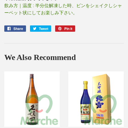
飲み方｜温度 : 半分位解凍した時、ビンをシェイクしシャ
ーベット状にしてお楽しみ下さい。
Share
Share
Tweet
Tweet
Pin it
Pin
on
on
on
Facebook
Twitter
Pinterest
We Also Recommend