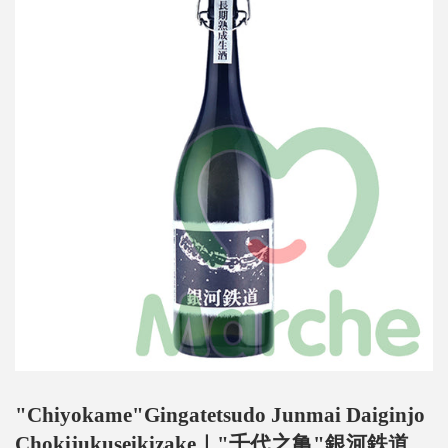
"Chiyokame"Gingatetsudo Junmai Daiginjo
Chokijukuseikizake｜"千代之亀"銀河鉄道