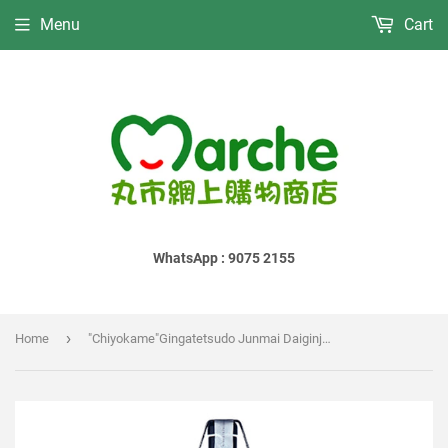
Menu
Cart
WhatsApp : 9075 2155
›
Home
"Chiyokame"Gingatetsudo Junmai Daiginjo Chokijukuseikizake｜"千代之亀"銀河鉄道 純米大吟釀 長期熟成凍結酒｜"千代の亀"銀河鉄道 純米大吟醸 長期熟成生酒｜1800ml