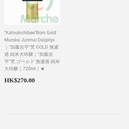
"Katoukichibee"Born Gold
Muroka Junmai Daiginjo
｜"加藤吉平"梵 GOLD 無濾
過 純米大吟釀｜"加藤吉
平"梵 ゴールド 無濾過 純米
大吟醸｜720ml｜★
Regular
HK$270.00
HK$270.00
price