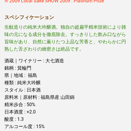
※ 2009 Local Sake SHOW 2009 : Platinum Prize
スペシフィケーション
生酛造りの純米大吟醸酒。独自の超扁平精米技術により雑
味の元になる成分を徹底除去。すっきりした飲み口ながら
旨味があり、自然に薫りたつ上品な芳香と、やわらかに円
熟した舌ざわりの緻密さは絶品です。
酒蔵｜ワイナリー : 大七酒造
銘柄 : 箕輪門
県｜地域 : 福島
種類 : 純米大吟醸
スタイル : 日本酒
原料米｜原材料 : 福島県産 山田錦
精米歩合 : 50%
日本酒度 : +2.0
酸度 : 1.3
アルコール度 : 15%