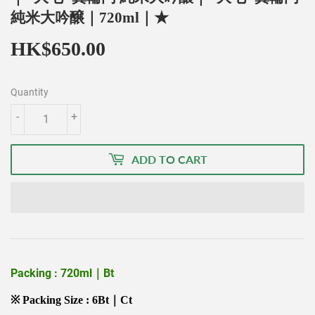
純米大吟醸｜720ml｜★
HK$650.00
HK$650.00
Quantity
-
+
ADD TO CART
Packing : 720ml｜Bt
※ Packing Size : 6Bt｜Ct