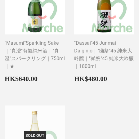
"Masumi"Sparkling Sake
"Dassai"45 Junmai
｜"真澄"有氣純米酒｜"真
Daiginjo｜"獺祭"45 純米大
澄"スパークリング｜750ml
吟釀｜"獺祭"45 純米大吟醸
｜★
｜1800ml
Regular
HK$640.00
Regular
HK$480
HK$640.00
HK$480.00
price
price
SOLD OUT