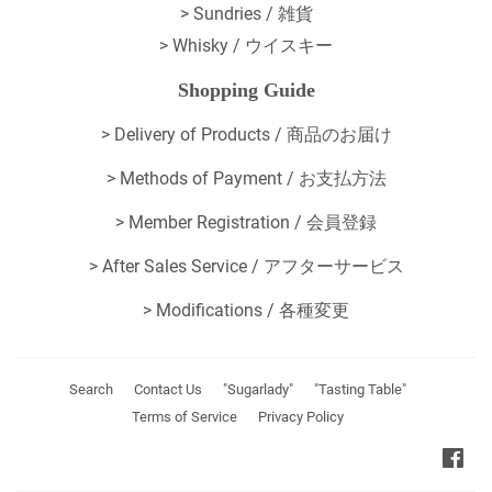
> Sundries / 雑貨
> Whisky / ウイスキー
Shopping Guide
>
Delivery of Products / 商品のお届け
>
Methods of Payment / お支払方法
>
Member Registration / 会員登録
>
After Sales Service / アフターサービス
>
Modifications / 各種変更
Search
Contact Us
"Sugarlady"
"Tasting Table"
Terms of Service
Privacy Policy
Fa