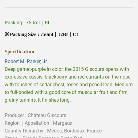
Packing : 750ml｜Bt
※ Packing Size :
750ml｜12Bt｜Ct
Specification
Robert M. Parker, Jr.
Deep garnet-purple in color, the 2015 Giscours opens with
expressive cassis, blackberry and red currants on the nose
with touches of cedar chest, roses and pencil lead. Medium
to full-bodied with a good core of muscular fruit and firm,
grainy tannins, it finishes long.
Producer : Château Giscours
Region｜Appellation : Margaux
Country Hierarchy : Médoc, Bordeaux, France