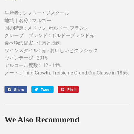
生産者 : シャトー • ジスクール
地域｜名称 : マルゴー
国の階​​層 : メドック, ボルドー, フランス
グレープ｜ブレンド :
ボルドーブレンド赤
食べ物の提案 : 牛肉と鹿肉
ワインスタイル : 赤 - おいしいとクラシック
ヴィンテージ : 2015
アルコール度数 : 12 - 14%
ノート : Third Growth. Troisieme Grand Cru Classe in 1855.
Share
Share
Tweet
Tweet
Pin it
Pin
on
on
on
Facebook
Twitter
Pinterest
We Also Recommend