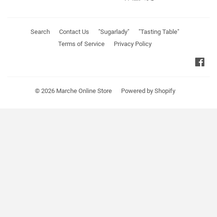
Search
Contact Us
"Sugarlady"
"Tasting Table"
Terms of Service
Privacy Policy
Fa
© 2026
Marche Online Store
Powered by Shopify