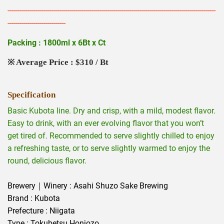
--------------------------------------------------------------------------------------------------------
-----------------------------
Packing : 1800ml x 6Bt x Ct
※ Average Price : $310 / Bt
Specification
Basic Kubota line. Dry and crisp, with a mild, modest flavor.
Easy to drink, with an ever evolving flavor that you won’t
get tired of. Recommended to serve slightly chilled to enjoy
a refreshing taste, or to serve slightly warmed to enjoy the
round, delicious flavor.
Brewery｜Winery : Asahi Shuzo Sake Brewing
Brand : Kubota
Prefecture : Niigata
Type : Tokubetsu Honjozo