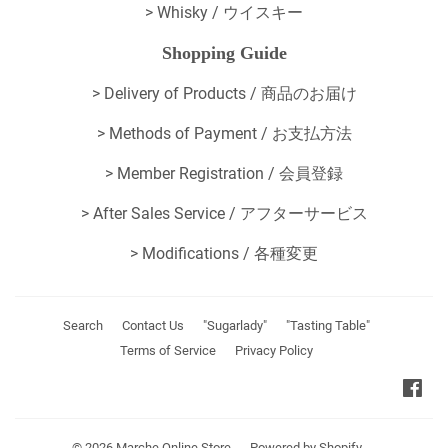
> Whisky / ウイスキー
Shopping Guide
>
Delivery of Products / 商品のお届け
>
Methods of Payment / お支払方法
>
Member Registration / 会員登録
>
After Sales Service / アフターサービス
>
Modifications / 各種変更
Search
Contact Us
"Sugarlady"
"Tasting Table"
Terms of Service
Privacy Policy
Fa
© 2026
Marche Online Store
Powered by Shopify