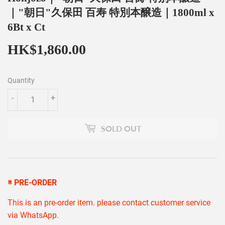
｜"朝日"久保田 百寿 特別本醸造｜1800ml x
6Bt x Ct
HK$1,860.00
HK$1,860.00
Quantity
-
+
SOLD OUT
※
PRE-ORDER
This is an pre-order item. please contact customer service
via WhatsApp.