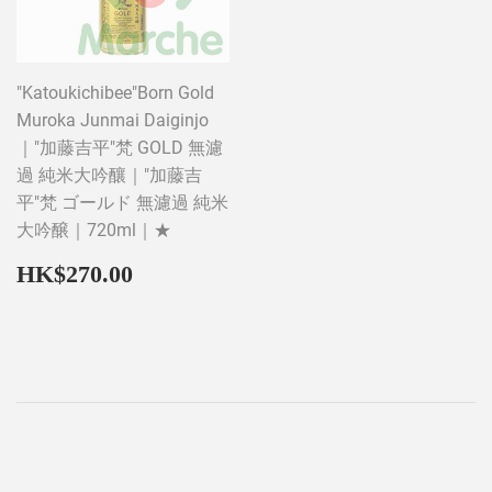
"Katoukichibee"Born Gold
Muroka Junmai Daiginjo
｜"加藤吉平"梵 GOLD 無濾
過 純米大吟釀｜"加藤吉
平"梵 ゴールド 無濾過 純米
大吟醸｜720ml｜★
Regular
HK$270.00
HK$270.00
price