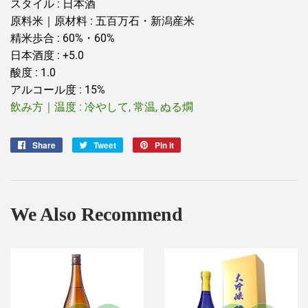
スタイル : 日本酒
原料米｜原材料 : 五百万石・新潟産米
精米歩合 : 60%・60%
日本酒度 : +5.0
酸度 : 1.0
アルコール度 : 15%
飲み方｜温度 : 冷やして, 常温, ぬる燗
Share
Share
Tweet
Tweet
Pin it
Pin
on
on
on
Facebook
Twitter
Pinterest
We Also Recommend