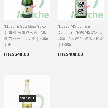
"Masumi"Sparkling Sake
"Dassai"45 Junmai
｜"真澄"有氣純米酒｜"真
Daiginjo｜"獺祭"45 純米大
澄"スパークリング｜750ml
吟釀｜"獺祭"45 純米大吟醸
｜★
｜1800ml
Regular
HK$640.00
Regular
HK$480
HK$640.00
HK$480.00
price
price
SOLD OUT