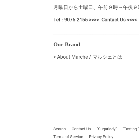
月曜日から土曜日、午前９時～午後９
Tel : 9075 2155 >>>>
Contact Us
<<<<
_______________________________________
Our Brand
>
About Marche / マルシェとは
Search
Contact Us
"Sugarlady"
"Tasting 
Terms of Service
Privacy Policy