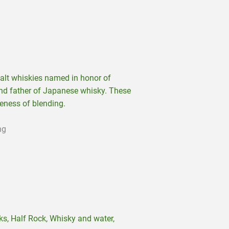
alt whiskies named in honor of
nd father of Japanese whisky. These
seness of blending.
ng
cks, Half Rock, Whisky and water,