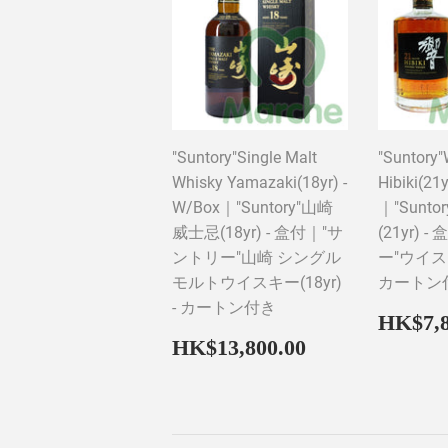
"Suntory"Single Malt
"Suntory"
Whisky Yamazaki(18yr) -
Hibiki(21
W/Box｜"Suntory"山崎
｜"Sunto
威士忌(18yr) - 盒付｜"サ
(21yr)
ントリー"山崎 シングル
ー"ウイスキ
モルトウイスキー(18yr)
カートン
- カートン付き
Regul
HK$7,8
price
Regular
HK$13,800.
HK$13,800.00
price