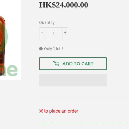
HK$24,000.00
HK$24,000.
Quantity
-
+
Only 1 left!
ADD TO CART
※ to place an order
------------------------------------------------------------------------------