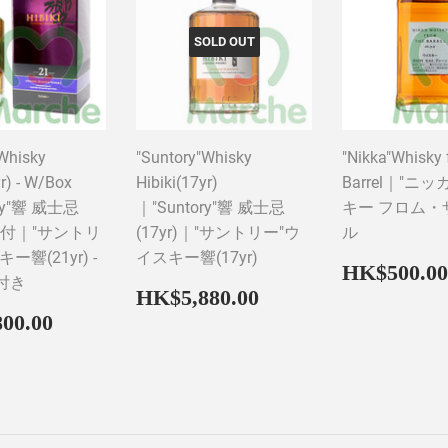
SOLD OUT
Whisky
"Suntory"Whisky
"Nikka"Whisky 
yr) - W/Box
Hibiki(17yr)
Barrel｜"ニ
ry"響 威士忌
｜"Suntory"響 威士忌
キー フロム・
 - 盒付｜"サントリ
(17yr)｜"サントリー"ウ
ル
ー響(21yr) -
イスキー響(17yr)
Regular
HK$500.00
付き
price
Regular
HK$5,880.00
HK$5,880.00
price
ar
HK$7,800.00
00.00
00