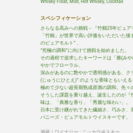
Whisky Float, Mist, Hot Whisky, Cocktail
スペシフィケーション
さらなる高みへの挑戦－
『
竹鶴25年ピュア
「竹鶴」が世界で高い評価をいただいた後も
のピュアモルト” 、
“究極の調和”に向けて挑戦を始めました。
その過程で追求したキーワードは「雅(みやび
やかでフローラル、
深みがあるのに艶やかで透明感がある、ク
(じゅうにひとえ)” のような香味ともいえ
極めて少ない超長期熟成原酒の調和。先々
そうした課題を乗り越え、誕生したのが
『
味は、「典雅な香り」「秀麗な味わい」。
日本に受け継がれてきた繊細さ、巧みさ、
パニーズ・ピュアモルトウイスキーです。
酒蔵｜ワイナリー : ニッカウヰスキー