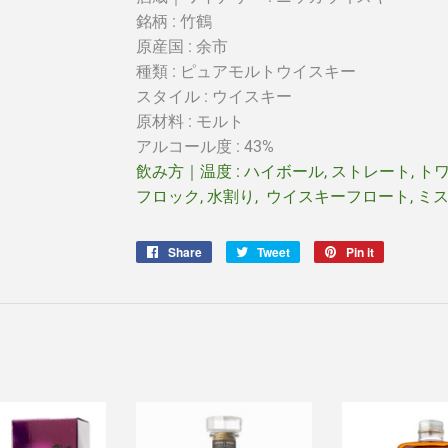
銘柄 : 竹鶴
原産国
: 余市
種類 : ピュアモルトウイスキー
スタイル :
ウイスキー
原材料 : モルト
アルコール度 : 43%
飲み方｜温度 : ハイボール, ストレート, ト
フロック, 水割り, ウイスキーフロート, ミ
Share
Share
Tweet
Tweet
Pin it
Pin
on
on
on
Facebook
Twitter
Pinterest