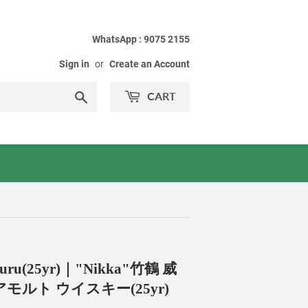
WhatsApp : 9075 2155
Sign in
or
Create an Account
Search
CART
etsuru(25yr)｜"Nikka"竹鶴 威
アモルト ウイスキー(25yr)