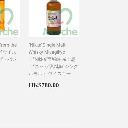
from the
"Nikka"Single Malt
ッカ"ウイス
Whisky Miyagikyo
ザ・バレ
｜"Nikka"宮城峽 威士忌
｜"ニッカ"宮城峽 シング
ルモルト ウイスキー
HK$500.00
Regular
HK$780.00
HK$780.00
price