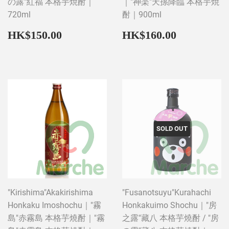
の露"紅福 本格芋焼酎｜
｜"神楽"天孫降臨 本格芋焼
720ml
酎｜900ml
Regular
HK$150.00
Regular
HK$160
HK$150.00
HK$160.00
price
price
SOLD OUT
"Kirishima"Akakirishima
"Fusanotsuyu"Kurahachi
Honkaku Imoshochu｜"霧
Honkakuimo Shochu｜"房
島"赤霧島 本格芋燒酎｜"霧
之露"藏八 本格芋燒酎 / "房