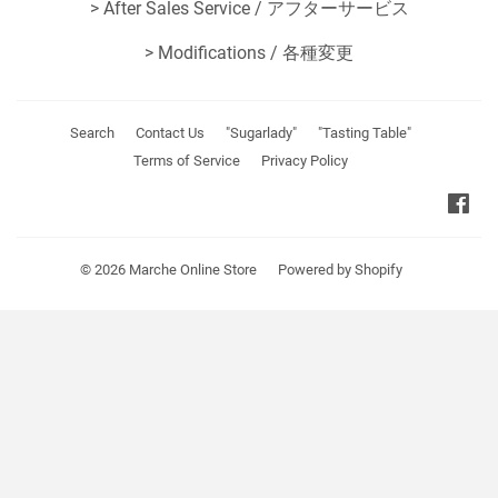
>
After Sales Service / アフターサービス
>
Modifications / 各種変更
Search
Contact Us
"Sugarlady"
"Tasting Table"
Terms of Service
Privacy Policy
Fa
© 2026
Marche Online Store
Powered by Shopify