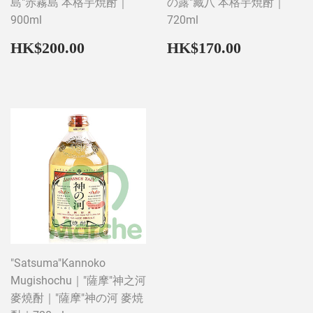
島"赤霧島 本格芋焼酎｜
の露"藏八 本格芋焼酎｜
900ml
720ml
Regular
HK$200.00
Regular
HK$170
HK$200.00
HK$170.00
price
price
"Satsuma"Kannoko
Mugishochu｜"薩摩"神之河
麥燒酎｜"薩摩"神の河 麥焼