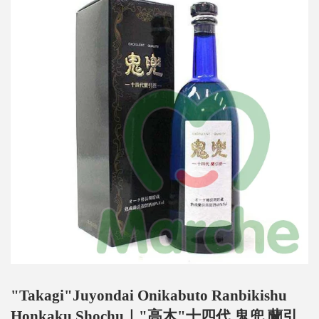
"Takagi"Juyondai Onikabuto Ranbikishu
Honkaku Shochu｜"高木"十四代 鬼兜 蘭引