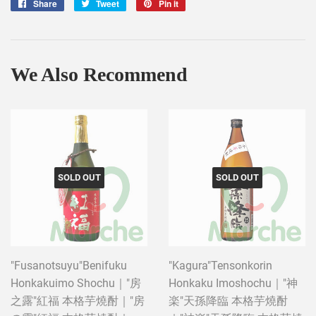
Share
Share
Tweet
Tweet
Pin it
Pin
on
on
on
Facebook
Twitter
Pinterest
We Also Recommend
SOLD OUT
SOLD OUT
"Fusanotsuyu"Benifuku
"Kagura"Tensonkorin
Honkakuimo Shochu｜"房
Honkaku Imoshochu｜"神
之露"紅福 本格芋燒酎｜"房
楽"天孫降臨 本格芋燒酎