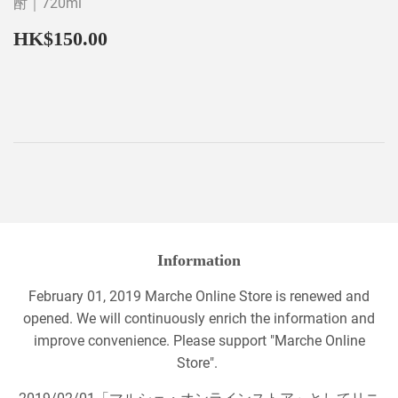
酎｜720ml
Regular
HK$150.00
HK$150.00
price
Information
February 01, 2019 Marche Online Store is renewed and
opened. We will continuously enrich the information and
improve convenience. Please support "Marche Online
Store".