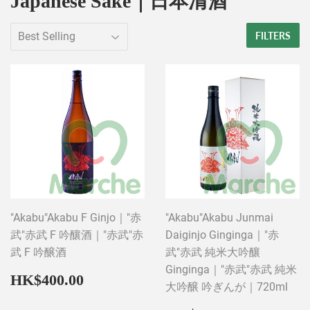
Japanese Sake｜日本清酒
FILTERS
"Akabu"Akabu F Ginjo｜"赤
"Akabu"Akabu Junmai
武"赤武 F 吟釀酒｜"赤武"赤
Daiginjo Ginginga｜"赤
武 F 吟醸酒
武"赤武 純米大吟釀
Ginginga｜"赤武"赤武 純米
Regular
HK$400.00
HK$400.00
大吟醸 吟ぎんが｜720ml
price