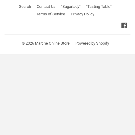
Search
Contact Us
"Sugarlady"
"Tasting Table"
Terms of Service
Privacy Policy
Fa
© 2026
Marche Online Store
Powered by Shopify