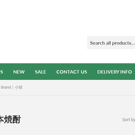
S
NEW
SALE
CONTACT US
DELIVERY INFO
Brand｜小鼓
日本焼酎
Sort b