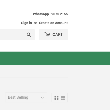
WhatsApp : 9075 2155
Sign in
or
Create an Account
Search
CART
y