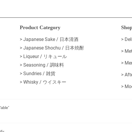
________________________________________________________________
Product Category
Shop
> Japanese Sake / 日本清酒
>
De
> Japanese Shochu / 日本焼酎
>
Me
> Liqueur / リキュール
>
Me
> Seasoning / 調味料
> Sundries / 雑貨
>
Af
> Whisky / ウイスキー
>
Mo
Table"
ify