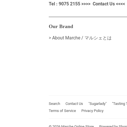
Tel : 9075 2155 >>>>
Contact Us
<<<<
_______________________________________
Our Brand
>
About Marche / マルシェとは
Search
Contact Us
"Sugarlady"
"Tasting 
Terms of Service
Privacy Policy
© 2026
Marche Online Store
Powered by Shop