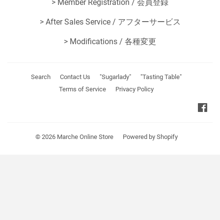
>
Member Registration / 会員登録
>
After Sales Service / アフターサービス
>
Modifications / 各種変更
Search
Contact Us
"Sugarlady"
"Tasting Table"
Terms of Service
Privacy Policy
Fa
© 2026
Marche Online Store
Powered by Shopify