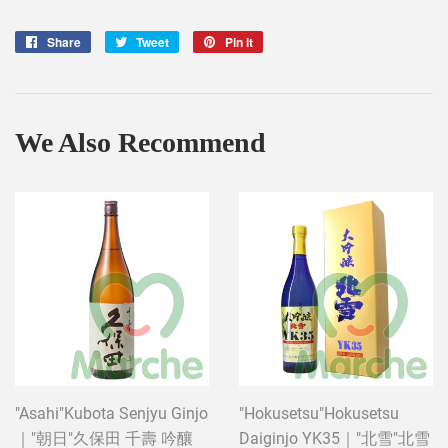
Share
Share
Tweet
Tweet
Pin it
Pin
on
on
on
Facebook
Twitter
Pinterest
We Also Recommend
"Asahi"Kubota Senjyu Ginjo
"Hokusetsu"Hokusetsu
｜"朝日"久保田 千壽 吟釀
Daiginjo YK35｜"北雪"北雪