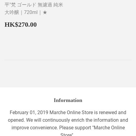
平"梵 ゴールド 無濾過 純米
大吟醸｜720ml｜★
Regular
HK$270.00
HK$270.00
price
Information
February 01, 2019 Marche Online Store is renewed and
opened. We will continuously enrich the information and
improve convenience. Please support "Marche Online
Store".