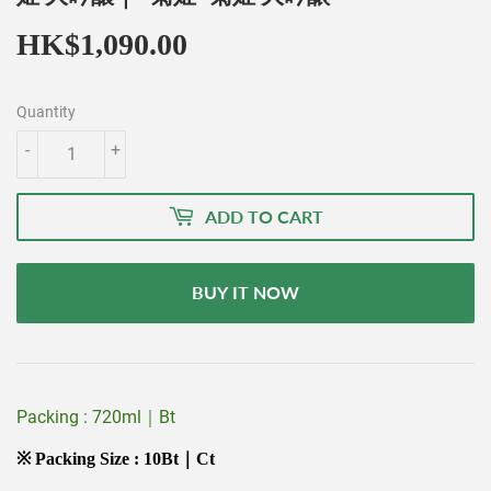
HK$1,090.00
HK$1,090.00
Quantity
-
+
ADD TO CART
BUY IT NOW
Packing : 720ml｜Bt
※ Packing Size : 10Bt｜Ct