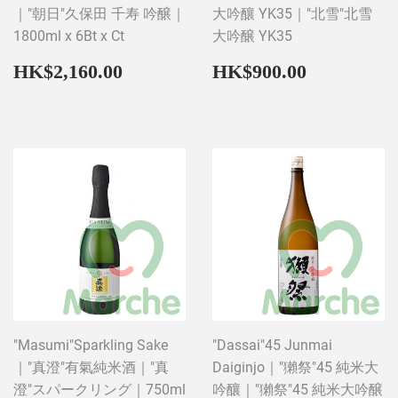
｜"朝日"久保田 千寿 吟醸｜
大吟釀 YK35｜"北雪"北雪
1800ml x 6Bt x Ct
大吟醸 YK35
Regular
HK$2,160.00
Regular
HK$900
HK$2,160.00
HK$900.00
price
price
"Masumi"Sparkling Sake
"Dassai"45 Junmai
｜"真澄"有氣純米酒｜"真
Daiginjo｜"獺祭"45 純米大
澄"スパークリング｜750ml
吟釀｜"獺祭"45 純米大吟醸