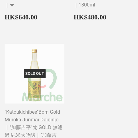
｜★
｜1800ml
Regular
HK$640.00
Regular
HK$480
HK$640.00
HK$480.00
price
price
SOLD OUT
"Katoukichibee"Born Gold
Muroka Junmai Daiginjo
｜"加藤吉平"梵 GOLD 無濾
過 純米大吟釀｜"加藤吉