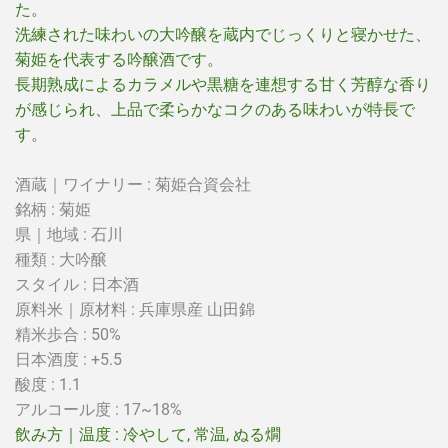
た。
洗練された味わいの大吟醸を蔵内でじっくりと寝かせた、
菊姫を代表する吟醸酒です。
長期熟成によるカラメルや黒糖を連想する甘く芳醇な香り
が感じられ、上品で柔らかなコクのある味わいが特長で
す。
酒蔵｜ワイナリー : 菊姫合資会社
銘柄 : 菊姫
県｜地域 : 石川
種類 : 大吟醸
スタイル :
日本酒
原料米｜原材料 :
兵庫県産 山田錦
精米歩合 : 50%
日本酒度 :
+
5.5
酸度 : 1.1
アルコール度 : 17~18%
飲み方｜温度 : 冷やして
, 常温, ぬる燗