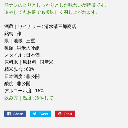
洋ナシの香りとしっかりとした味わいが特徴です。
冷やしてもお燗でも美味しく召し上がれます。
酒蔵｜ワイナリー : 清水清三郎商店
銘柄 : 作
県｜地域 : 三重
種類 : 純米大吟醸
スタイル : 日本酒
原料米｜原材料 : 国産米
精米歩合 : 60%
日本酒度 : 非公開
酸度 : 非公開
アルコール度 : 15%
飲み方｜温度 : 冷やして
Share
Share
Tweet
Tweet
Pin it
Pin
on
on
on
Facebook
Twitter
Pinterest