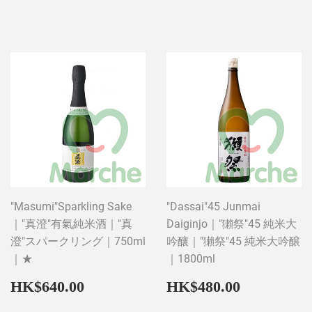
price
price
"Masumi"Sparkling Sake
"Dassai"45 Junmai
｜"真澄"有氣純米酒｜"真
Daiginjo｜"獺祭"45 純米大
澄"スパークリング｜750ml
吟釀｜"獺祭"45 純米大吟醸
｜★
｜1800ml
Regular
HK$640.00
Regular
HK$480
HK$640.00
HK$480.00
price
price