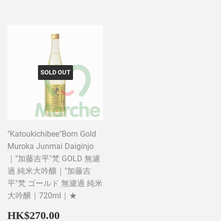
SOLD OUT
"Katoukichibee"Born Gold
Muroka Junmai Daiginjo
｜"加藤吉平"梵 GOLD 無濾
過 純米大吟釀｜"加藤吉
平"梵 ゴールド 無濾過 純米
大吟醸｜720ml｜★
Regular
HK$270.00
HK$270.00