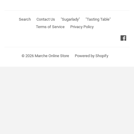
Search
Contact Us
"Sugarlady"
"Tasting Table"
Terms of Service
Privacy Policy
Fa
© 2026
Marche Online Store
Powered by Shopify