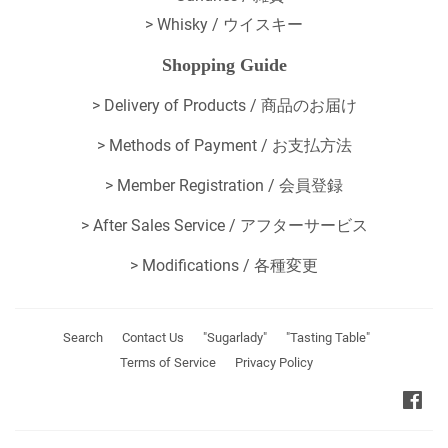
> Whisky / ウイスキー
Shopping Guide
>
Delivery of Products / 商品のお届け
>
Methods of Payment / お支払方法
>
Member Registration / 会員登録
>
After Sales Service / アフターサービス
>
Modifications / 各種変更
Search
Contact Us
"Sugarlady"
"Tasting Table"
Terms of Service
Privacy Policy
Fa