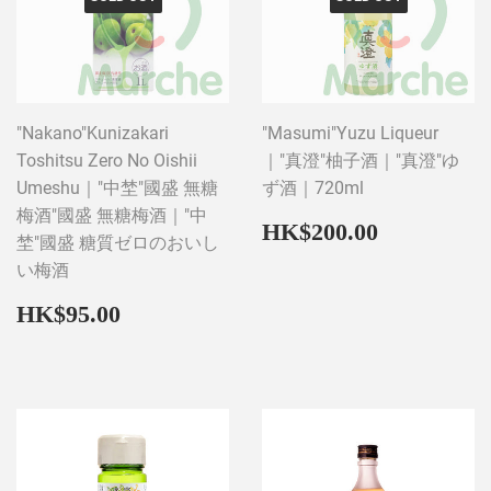
"Nakano"Kunizakari
"Masumi"Yuzu Liqueur
Toshitsu Zero No Oishii
｜"真澄"柚子酒｜"真澄"ゆ
Umeshu｜"中埜"國盛 無糖
ず酒｜720ml
梅酒"國盛 無糖梅酒｜"中
Regular
HK$200
HK$200.00
埜"國盛 糖質ゼロのおいし
price
い梅酒
Regular
HK$95.00
HK$95.00
price