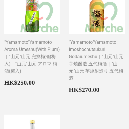
"Yamamoto"Yamamoto
"Yamamoto"Yamamoto
Aroma Umeshu(With Plum)
Imoshochutsukuri
｜"山元"山元 完熟梅酒(梅
Godaiumeshu｜"山元"山元
入)｜"山元"山元 アロマ 梅
芋燒酎造 五代梅酒｜"山
酒(梅入)
元"山元 芋燒酎造り 五代梅
酒
Regular
HK$250.00
HK$250.00
price
Regular
HK$270
HK$270.00
price