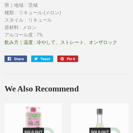
県｜地域 :
茨城
種類 :
リキュール (メロン)
スタイル :
リキュール
原材料 : メロン
アルコール度 : 7%
飲み方｜温度 :
冷やして、
ストレート、
オンザロック
Share
Share
Tweet
Tweet
Pin it
Pin
on
on
on
Facebook
Twitter
Pinterest
We Also Recommend
SOLD OUT
SOLD OUT