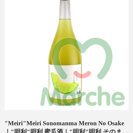
"Meiri"Meiri Sonomanma Meron No Osake
｜"明利"明利 蜜瓜酒｜"明利"明利 そのま