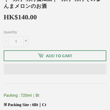
んまメロンのお酒
HK$140.00
HK$140.00
Quantity
-
+
ADD TO CART
Packing : 720ml｜Bt
※ Packing Size : 6Bt｜Ct