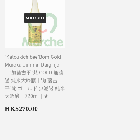
SOLD OUT
"Katoukichibee"Born Gold
Muroka Junmai Daiginjo
｜"加藤吉平"梵 GOLD 無濾
過 純米大吟釀｜"加藤吉
平"梵 ゴールド 無濾過 純米
大吟醸｜720ml｜★
Regular
HK$270.00
HK$270.00
price