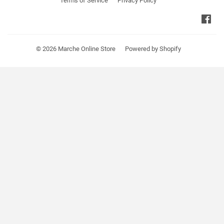
Terms of Service
Privacy Policy
Fa
© 2026
Marche Online Store
Powered by Shopify