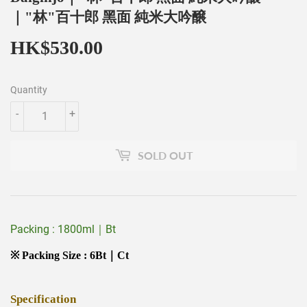
｜"林"百十郎 黑面 純米大吟醸
HK$530.00
HK$530.00
Quantity
-
+
SOLD OUT
Packing : 1800ml｜Bt
※ Packing Size : 6Bt｜Ct
Specification