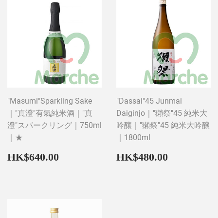
"Masumi"Sparkling Sake
"Dassai"45 Junmai
｜"真澄"有氣純米酒｜"真
Daiginjo｜"獺祭"45 純米大
澄"スパークリング｜750ml
吟釀｜"獺祭"45 純米大吟醸
｜★
｜1800ml
Regular
HK$640.00
Regular
HK$480
HK$640.00
HK$480.00
price
price