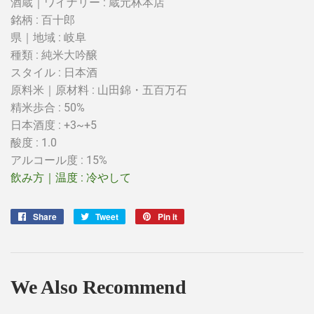
酒蔵｜ワイナリー : 蔵元林本店
銘柄 : 百十郎
県｜地域 : 岐阜
種類 : 純米大吟醸
スタイル :
日本酒
原料米｜原材料 :
山田錦・
五百万石
精米歩合 :
50%
日本酒度 : +3~+5
酸度 :
1.0
アルコール度 : 15%
飲み方｜温度 : 冷やして
Share
Share
Tweet
Tweet
Pin it
Pin
on
on
on
Facebook
Twitter
Pinterest
We Also Recommend